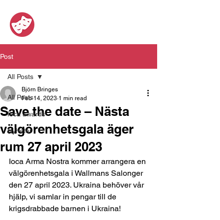
Post
All Posts
Björn Bringes
All Posts
Feb 14, 2023
1 min read
Save the date – Nästa
Ioca awards
välgörenhetsgala äger
Nyheter
rum 27 april 2023
Ioca Arma Nostra kommer arrangera en 
välgörenhetsgala i Wallmans Salonger 
den 27 april 2023. Ukraina behöver vår 
hjälp, vi samlar in pengar till de 
krigsdrabbade barnen i Ukraina!